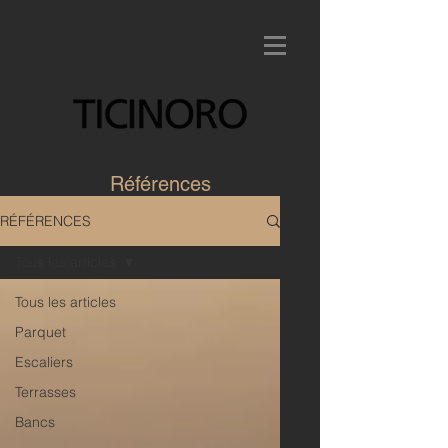
Références
RÉFÉRENCES
Tous les articles
Tous les articles
Parquet
Escaliers
Terrasses
Bancs