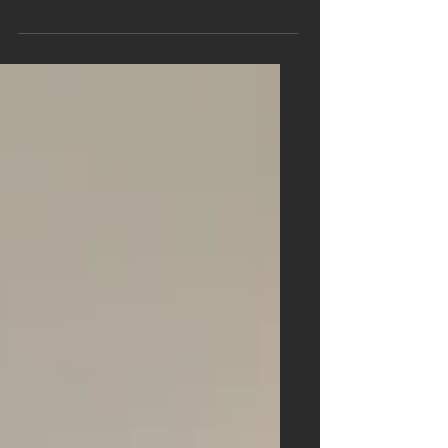
concept des meubles, la cuisinière et
le réfrigérateur. Mais quand un parquet
Ticinoro ONDO Terra est au sol,
beaucoup n'ont d'yeux que pour cet
objet d’exception. Ce qui fut
récemment le cas dans un
appartement privé à Winterthur.