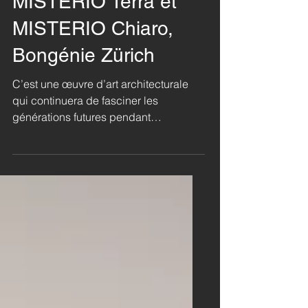
Châtaignier Chiaro,
MISTERIO Terra et
MISTERIO Chiaro,
Bongénie Zürich
C’est une œuvre d’art architecturale
qui continuera de fasciner les
générations futures pendant
longtemps : la magnifique composition
d’ensemble des escaliers et des sols ­
réalisés par Ticinoro dans la
prestigieuse maison de mode
Bongénie à Zurich. Un angle du
bâtiment de forme circulaire a dicté le
langage architectural, tandis que