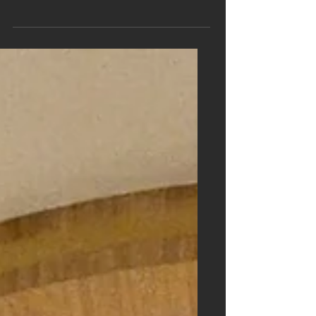
l’Émile, un restaurant & bar au sein du
Bongénie à Zurich, propose une
expérience gastronomique superba ed
eccellente au plus haut niveau.
L'atmosphère est sublimée par le
parquet TRECCIO Futuro Terra de
Ticinoro. Entre mode de luxe et
rendez-vous d'affaires, sur la
prestigieuse Bahnhofstrasse, se
dessine un univers empreint d’estetica
ed emozione.