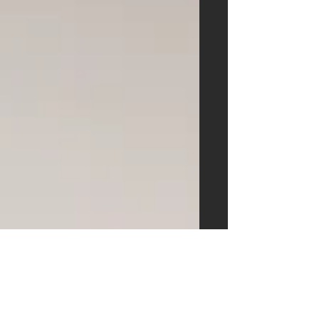
MISTERIO et un escalier hélicoïdal en
châtaignier naturel ont transformé les
espaces de vente en une expérience
véritablement unique.