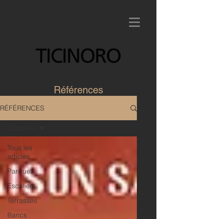
Références
RÉFÉRENCES
Escaliers
Tous les
articles
Parquet
Escaliers
Terrasses
Bancs