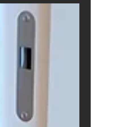
d'escalier de Ticinoro. Sur les deux
étages de ce duplex, les collections
MISTERIO et ORIGINALE ont permis
de créer une harmonie de style sans
pareille.